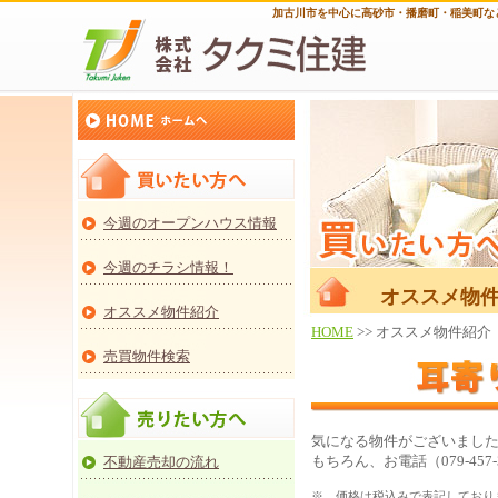
加古川市を中心に高砂市・播磨町・稲美町な
今週のオープンハウス情報
今週のチラシ情報！
オススメ物件
オススメ物件紹介
HOME
>> オススメ物件紹介
売買物件検索
気になる物件がございまし
もちろん、お電話（079-45
不動産売却の流れ
※ 価格は税込みで表記しており