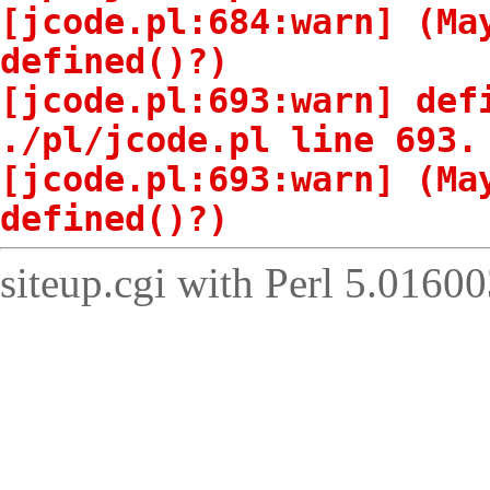
[jcode.pl:684:warn] (Ma
defined()?)
[jcode.pl:693:warn] def
./pl/jcode.pl line 693.
[jcode.pl:693:warn] (Ma
defined()?)
siteup.cgi with Perl 5.01600