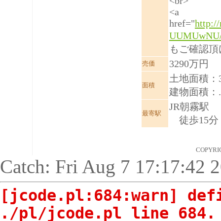
<br>
<a
href="
http:/
UUMUwNU/
もご確認頂け
3290万円
売価
土地面積：34
面積
建物面積：.6
JR朝霧駅
最寄駅
徒歩15分
COPYRI
Catch: Fri Aug 7 17:17:42 
[jcode.pl:684:warn] def
./pl/jcode.pl line 684.