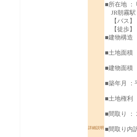
■所在地 ：
JR朝霧
【バス】
【徒歩】 
■建物構造 
■土地面積 ：
■建物面積 ：
■築年月 ：
■土地権利 
■間取り ： 
詳細説明
■間取り内訳